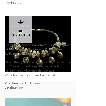
Level:
Einfach
Schmuck Workshop Event Kette "Big Statement"
ist ein Highlight! Sieht super z.B. auf einem
Rollkragenpullover aus.
Dieser Kurs (1 Lederkette mit vielen Charms) kann
für Gruppen ohne Vorkenntnisse gebucht
werden. Tag und Uhrzeit des Schmuck
Workshops wird individuell vereinbart.
Kursdauer:
ca. 3-4 Stunden
Level:
Einfach