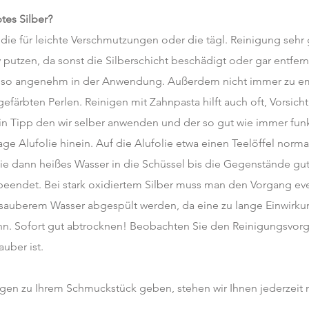
tes Silber?
die für leichte Verschmutzungen oder die tägl. Reinigung sehr 
 putzen, da sonst die Silberschicht beschädigt oder gar entfern
 so angenehm in der Anwendung. Außerdem nicht immer zu emp
färbten Perlen. Reinigen mit Zahnpasta hilft auch oft, Vorsich
in Tipp den wir selber anwenden und der so gut wie immer fun
age Alufolie hinein. Auf die Alufolie etwa einen Teelöffel norma
ie dann heißes Wasser in die Schüssel bis die Gegenstände gut 
eendet. Bei stark oxidiertem Silber muss man den Vorgang eve
 sauberem Wasser abgespült werden, da eine zu lange Einwirku
kann. Sofort gut abtrocknen! Beobachten Sie den Reinigungsv
uber ist.
gen zu Ihrem Schmuckstück geben, stehen wir Ihnen jederzeit m