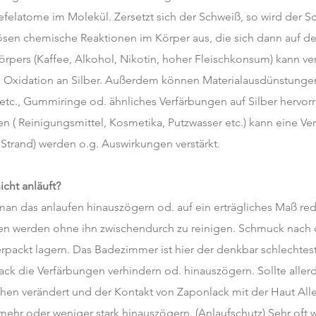
elatome im Molekül. Zersetzt sich der Schweiß, so wird der Sch
sen chemische Reaktionen im Körper aus, die sich dann auf d
pers (Kaffee, Alkohol, Nikotin, hoher Fleischkonsum) kann v
u Oxidation an Silber. Außerdem können Materialausdünstungen
 etc., Gummiringe od. ähnliches Verfärbungen auf Silber hervor
 ( Reinigungsmittel, Kosmetika, Putzwasser etc.) kann eine Ver
 Strand) werden o.g. Auswirkungen verstärkt.
cht anläuft?
an das anlaufen hinauszögern od. auf ein erträgliches Maß redu
gen werden ohne ihn zwischendurch zu reinigen. Schmuck nach
erpackt lagern. Das Badezimmer ist hier der denkbar schlechtes
ack die Verfärbungen verhindern od. hinauszögern. Sollte alle
hen verändert und der Kontakt von Zaponlack mit der Haut Aller
ehr oder weniger stark hinauszögern. (Anlaufschutz) Sehr oft wi