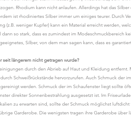
ogen. Rhodium kann nicht anlaufen. Allerdings hat das Silber
rdem ist rhodiniertes Silber immer um einiges teurer. Durch V
 (z.B. weniger Kupfer) kann ein Material erreicht werden, welc
ial dann so stark, dass es zumindest im Modeschmuckbereich kei
geeignetes, Silber, von dem man sagen kann, dass es garantiert 
r seit längerem nicht getragen wurde?
reinigungen durch den Abrieb auf Haut und Kleidung entfernt
 durch Schweißrückstände hervorzurufen. Auch Schmuck der im 
 gereinigt werden. Schmuck der im Schaufenster liegt sollte öf
nster direkter Sonnenbestrahlung ausgesetzt ist. Im Friseurla
ien zu erwarten sind, sollte der Schmuck möglichst luftdicht 
übrige Garderobe. Die wenigsten tragen ihre Garderobe über lä