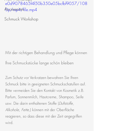
e0d9078465f4f50b350e05bcfbf9057/108
Accessoires
0p/mp4/file.mp4
Schmuck Workshop
Mit der richtigen Behandlung und Pflege können 
Ihre Schmuckstücke lange schön bleiben
Zum Schutz vor Verkratzen bewahren Sie Ihren 
Schmuck bitte in geeigneten Schmuckschatullen auf.
Bitte vermeiden Sie den Kontakt von Kosmetik z.B. 
Parfum, Sonnenmilch, Hautcreme, Shampoo, Seife 
usw. Die darin enthaltenen Stoffe (
Duftstoffe, 
Alkohole, Fette,
) können mit der Oberfläche 
reagieren, so dass diese mit der Zeit angegriffen 
wird.