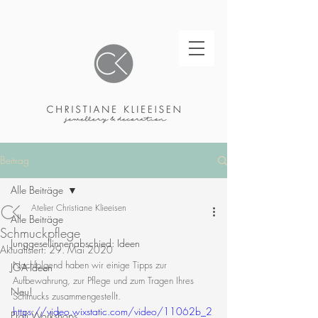
Beitrag
Alle Beiträge
Atelier Christiane Klieeisen
Alle Beiträge
Schmuckpflege
Junggesellinnenabschied: Ideen
Aktualisiert:
29. Mai 2020
Nachfolgend haben wir einige Tipps zur 
JGA-Ideen
Aufbewahrung, zur Pflege und zum Tragen Ihres 
Neu!
Schmucks zusammengestellt.
https://video.wixstatic.com/video/11062b_2
Profi Workshops