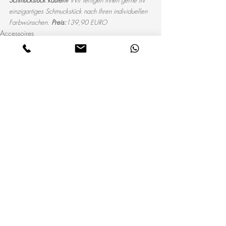
Schmuckstück kaufen?
 Wir fertigen Ihnen gerne Ihr 
einzigartiges Schmuckstück nach Ihren individuellen 
Farbwünschen. 
Preis:
139,90 EURO
Accessoires
Profi Workshops
Aktuelle Beiträge
Alle ansehen