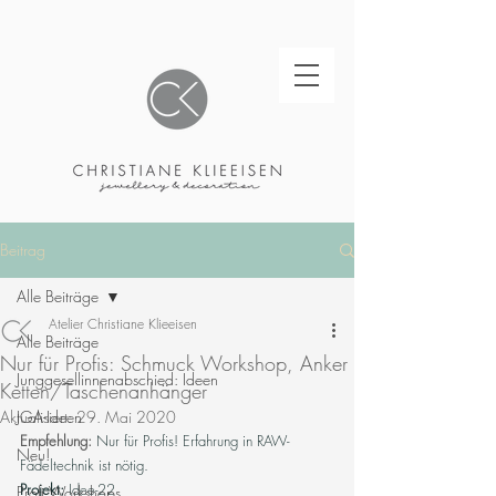
Beitrag
Alle Beiträge
Atelier Christiane Klieeisen
Alle Beiträge
Nur für Profis: Schmuck Workshop, Anker
Junggesellinnenabschied: Ideen
Ketten/Taschenanhänger
Aktualisiert:
JGA-Ideen
29. Mai 2020
Empfehlung: 
Nur für Profis! Erfahrung in RAW-
Neu!
Fädeltechnik ist nötig.
Projekt:
 Idee-22
Profi Workshops