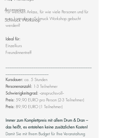
Accessoires
Für welchen Anlass, für wie viele Personen und für 
wen kann dieser Schmuck Workshop gebucht 
Schmuck Workshop
werden? 
Ideal für:
Einzelkurs
Freundinnentreff
________________________________________
____________________
Kursdauer: 
ca. 5 Stunden  
Personenanzahl: 
1-3 Teilnehmer 
Schwierigkeitsgrad:
 --anspruchsvoll-- 
Preis: 
59,90 EURO pro Person (2-3 Teilnehmer)
Preis: 
89,90 EURO (1 Teilnehmer) 
Immer zum Komplettpreis mit allem Drum & Dran – 
das heißt, es entstehen keine zusätzlichen Kosten! 
Damit Sie mit Ihrem Budget für Ihre Veranstaltung 