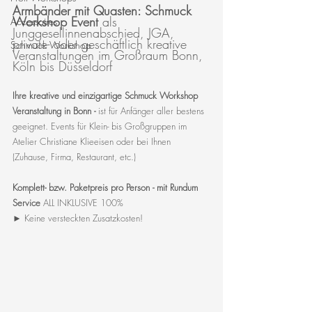
Armbänder mit Quasten: Schmuck 
Workshop Event 
als 
Accessoires
Junggesellinnenabschied, JGA, 
private- oder geschäftlich kreative 
Schmuck Workshop
Veranstaltungen im Großraum Bonn, 
Köln bis Düsseldorf
Ihre kreative und einzigartige Schmuck Workshop 
Veranstaltung in Bonn - 
ist für Anfänger aller bestens 
geeignet. Events für Klein- bis Großgruppen im 
Atelier Christiane Klieeisen oder bei Ihnen 
(Zuhause, Firma, Restaurant, etc.)
Komplett- bzw. Paketpreis pro Person - mit Rundum 
Service 
ALL INKLUSIVE 100%
► Keine versteckten Zusatzkosten!