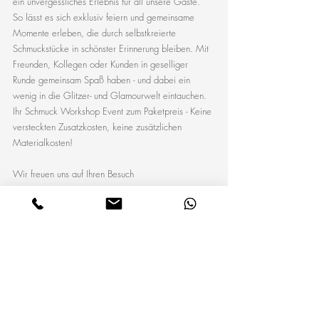
ein unvergessliches Erlebnis für all unsere Gäste. 
So lässt es sich exklusiv feiern und gemeinsame 
Momente erleben, die durch selbstkreierte 
Schmuckstücke in schönster Erinnerung bleiben. Mit 
Freunden, Kollegen oder Kunden in geselliger 
Runde gemeinsam Spaß haben - und dabei ein 
wenig in die Glitzer- und Glamourwelt eintauchen. 
Ihr Schmuck Workshop Event zum Paketpreis - Keine 
versteckten Zusatzkosten, keine zusätzlichen 
Materialkosten!
Wir freuen uns auf Ihren Besuch 
im 
Atelier Christiane Klieeisen
Schmuck Workshop
Schmuck Workshop
JGA-Ideen