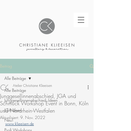
Beitrag
Alle Beiträge
Atelier Christiane Klieeisen
Alle Beiträge
Junggesellinnenabschied, JGA und
Junggesellinnenabschied: Ideen
Schmuck Workshop Event in Bonn, Köln
und Nordrhein-Westfalen
JGA-Ideen
Aktualisiert:
9. Nov. 2022
Neu!
www.klieeisen.de
Profi Workshops