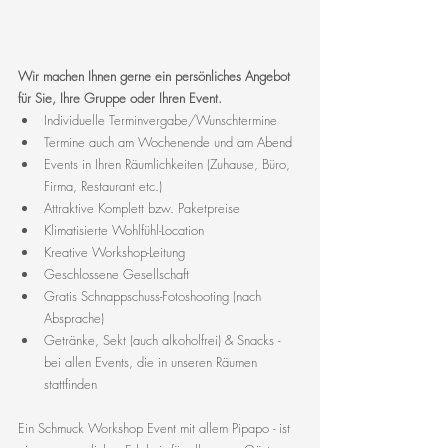
Wir machen Ihnen gerne ein persönliches Angebot 
für Sie, Ihre Gruppe oder Ihren Event.
Individuelle Terminvergabe/Wunschtermine
Termine auch am Wochenende und am Abend
Events in Ihren Räumlichkeiten (Zuhause, Büro, 
Firma, Restaurant etc.)
Attraktive Komplett bzw. Paketpreise 
Klimatisierte Wohlfühl-Location
Kreative Workshop-Leitung
Geschlossene Gesellschaft
Gratis Schnappschuss-Fotoshooting (nach 
Absprache)
Getränke, Sekt (auch alkoholfrei) & Snacks - 
bei allen Events, die in unseren Räumen 
stattfinden
Ein Schmuck Workshop Event mit allem Pipapo - ist 