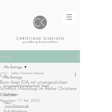
Beitrag
Alle Beiträge
Atelier Christiane Klieeisen
Alle Beiträge
Bonn feiert JGA mit unvergesslichem
Junggesellinnenabschied: Ideen
Schmuck Workshop im Atelier Christiane
Klieeisen
JGA-Ideen
Aktualisiert:
17. Feb. 2023
Neu!
www.klieeisen.de
Profi Workshops