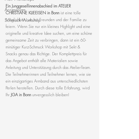
Ein Junggesellinnenabschied im 
ATELIER 
Accessoires
CHRISTIANE KLIEEISEN
 in Bonn
 ist eine tolle 
Möglichkeit, um mit Freunden und der Familie zu 
Schmuck Workshop
feiern. Wenn Sie nur ein kleines Highlight und eine 
originelle und kreative Idee suchen, um eine schöne 
gemeinsame Zeit zu verbringen, dann ist ein 60-
minütiger Kurz-Schmuck Workshop mit Sekt & 
Snacks genau das Richtige. Der Komplettpreis für 
das Angebot enthält alle Materialien sowie 
Anleitung und Unterstützung durch das Atelier-Team. 
Die Teilnehmerinnen und Teilnehmer lernen, wie sie 
ein einzigartiges Armband aus unterschiedlichsten 
Perlen herstellen. Durch diese tolle Erfahrung, wird 
Ihr
 JGA in Bonn
 unvergesslich bleiben!