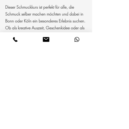
Dieser Schmuckkurs ist perfekt für alle, die 
Schmuck selber machen möchten und dabei in 
Bonn oder Köln ein besonderes Erlebnis suchen. 
Ob als kreative Auszeit, Geschenkidee oder als 
Highlight für einen Geburtstag oder 
Junggesellinnenabschied – der Workshop 
begeistert jede Generation.
Private Gruppen mit Extra
Für 2–5 Personen: kannst Du einen 
Privatkurs buchen – inklusive Sekt (auch 
alkoholfrei). 
Der Privatkurs wird mit einem Aufpreis von 20 
% berechnet.