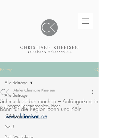
Beitrag
Alle Beiträge
Atelier Christiane Klieeisen
Alle Beiträge
Schmuck selber machen – Anfängerkurs in
Junggesellinnenabschied: Ideen
Bonn für die Region Bonn und Köln
www.klieeisen.de
JGA-Ideen
Neu!
Profi Workshops