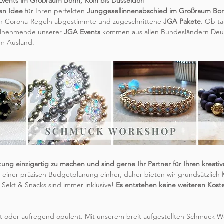
Events im Großraum Bonn, Köln bis Düsseldorf
en Idee
für Ihren perfekten
Junggesellinnenabschied im Großraum Bon
len Corona-Regeln abgestimmte und zugeschnittene
JGA Pakete
. Ob ta
eilnehmende unserer
JGA Events
kommen aus allen Bundesländern Deut
m Ausland.
ung einzigartig zu machen und sind gerne Ihr Partner für Ihren kreativ
einer präzisen Budgetplanung einher, daher bieten wir grundsätzlich
K
, Sekt & Snacks sind immer inklusive!
Es entstehen keine weiteren Kost
ielt oder aufregend opulent. Mit unserem breit aufgestellten Schmuck