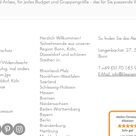
nd Anlass, für jedes Budget und Gruppengröße - das für Sie passende
Herzlich Willkommen!
So finden Sie das Atel
Teilnehmende aus unserer
Region Bonn, Köln,
Langenbachstr. 27,
schutz
Düsseldorf
und schönen
Bonn
Städten in:
Widerrufsrecht
T
+49 (0)170 185 
ruhig, mal anders
Rheinland-Pfalz
E-Mail: info@klieeise
zum Jga
Nordrhein-Westfalen
ldorf, Köln
Saarland
ise
Schleswig-Holstein
Hessen
Bremen
Niedersachsen
Baden-Württemberg
pressum
Bayern
Berlin
Brandenburg
Hamburg