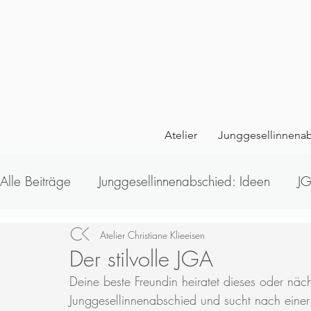
Atelier
Junggesellinnena
Alle Beiträge
Junggesellinnenabschied: Ideen
JG
Profi Workshops
Accessoires
Schmuck Wor
Atelier Christiane Klieeisen
Der stilvolle JGA
Deine beste Freundin heiratet dieses oder nächst
Junggesellinnenabschied und sucht nach einer 