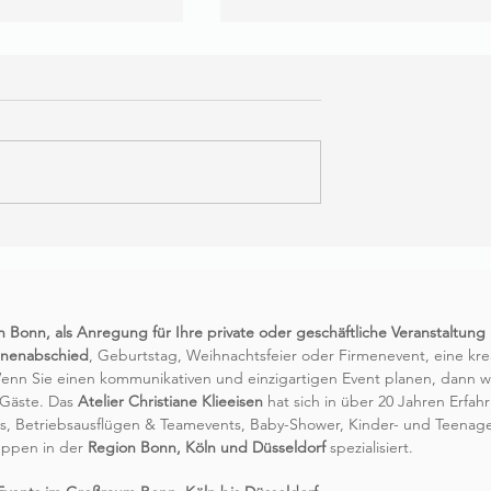
rkshop Armband
Schmuck selber machen –
nder selber
Anfängerkurs in Bonn für die
Region Bonn und Köln
Bonn, als Anregung für Ihre private oder geschäftliche Veranstaltung
nnenabschied
, Geburtstag, Weihnachtsfeier oder Firmenevent, eine kre
Wenn Sie einen kommunikativen und einzigartigen Event planen, dann w
e Gäste. Das
Atelier Christiane Klieeisen
hat sich in über 20 Jahren Erfah
s, Betriebsausflügen & Teamevents, Baby-Shower, Kinder- und Teena
ruppen in der
Region Bonn, Köln und Düsseldorf
spezialisiert.