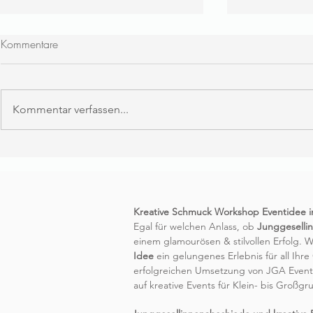
Kommentare
Kommentar verfassen...
Kreative Kindergeburtstagsfeier
Schmuck Wo
in Bonn: Schmuck Workshop
Easy – Armbä
für Kinder von 6-7 Jahren
machen
Kreative Schmuck Workshop Eventidee in 
Egal für welchen Anlass, ob
Junggeselli
einem glamourösen & stilvollen Erfolg. 
Idee
ein gelungenes Erlebnis für all Ihr
erfolgreichen Umsetzung von JGA Event
auf kreative Events für Klein- bis Großg